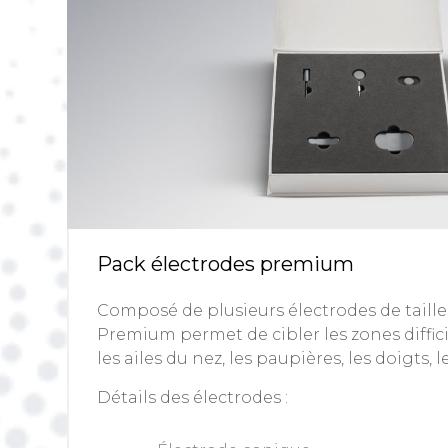
Pack électrodes premium
Composé de plusieurs électrodes de taille
Premium permet de cibler les zones diffic
les ailes du nez, les paupières, les doigts, l
Détails des électrodes :