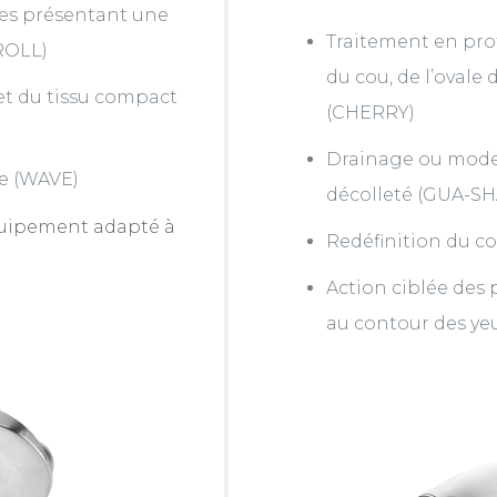
es présentant une
Traitement en pro
-ROLL)
du cou, de l’oval
 et du tissu compact
(CHERRY)
Drainage ou model
ge (WAVE)
décolleté (GUA-SH
quipement adapté à
Redéfinition du co
Action ciblée des
au contour des yeu