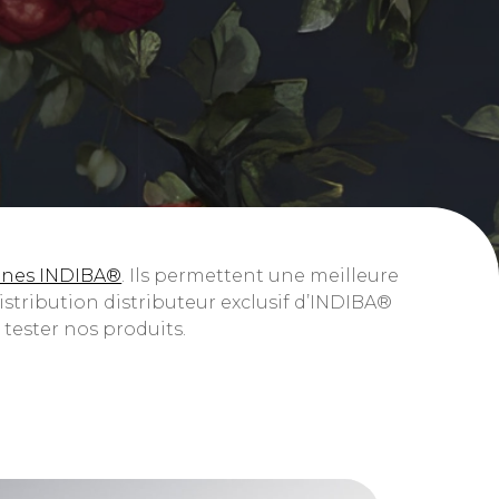
nes INDIBA®
. Ils permettent une meilleure
istribution distributeur exclusif d’INDIBA®
 tester nos produits.