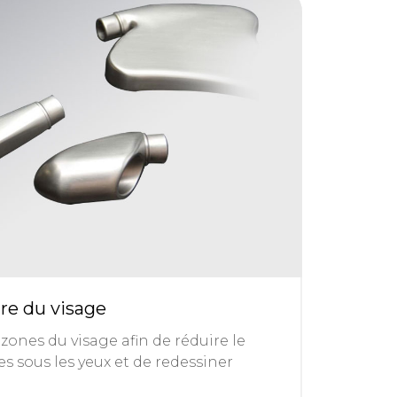
re du visage
zones du visage afin de réduire le
 sous les yeux et de redessiner