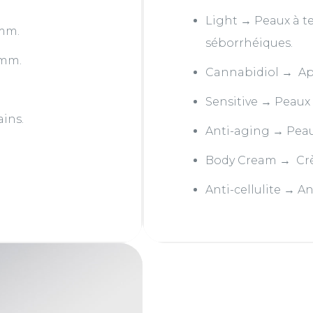
Light → Peaux à 
 mm.
séborrhéiques.
 mm.
Cannabidiol → Apa
Sensitive → Peaux 
ains.
Anti-aging → Peau
Body Cream → Crè
Anti-cellulite → Ant