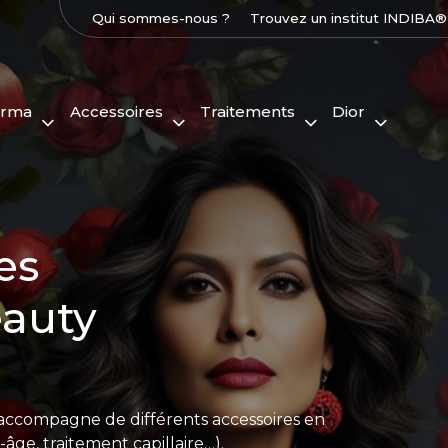
Qui sommes-nous ?
Trouvez un institut INDIBA®
arma
Accessoires
Traitements
Dior
es
auty
accompagne de différents accessoires en
âge, traitement capillaire…).