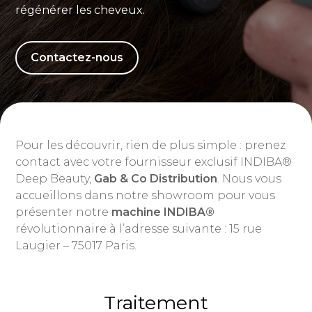
régénérer les cheveux.
Contactez-nous
Pour les découvrir, rien de plus simple : prenez
contact avec votre fournisseur exclusif INDIBA®
Deep Beauty,
Gab & Co Distribution
. Nous vous
accueillons dans notre showroom pour vous
présenter notre
machine INDIBA®
révolutionnaire à l’adresse suivante : 15 rue
Laugier – 75017 Paris.
Traitement